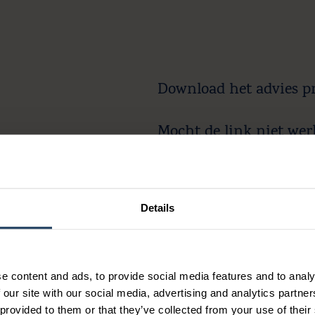
Download het advies p
Mocht de link niet wer
om het adviesproduct 
TERUG NAAR DE HOMEPAG
Details
Download het adviesproduc
e content and ads, to provide social media features and to analy
 our site with our social media, advertising and analytics partn
 provided to them or that they’ve collected from your use of their