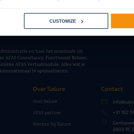
CUSTOMIZE
sadministratie en haal het maximale uit
or AFAS Consultancy, Functioneel Beheer,
unieke AFAS Vertaalmodule. Alles wat je
internationaal te optimaliseren.
Over Salure
Contact
Over Salure
info@salu
+31 182 5
AFAS partner
Gentsewe
Werken bij Salure
2803 PC 