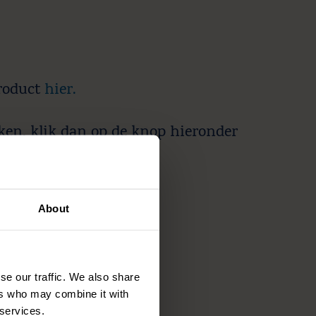
roduct
hier.
ken, klik dan op de knop hieronder
te downloaden.
E
About
t
se our traffic. We also share
ers who may combine it with
 services.