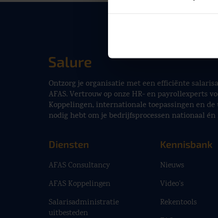
Ontzorg je organisatie met een efficiënte salari
AFAS. Vertrouw op onze HR- en payrollexperts vo
Koppelingen, internationale toepassingen en de 
nodig hebt om je bedrijfsprocessen nationaal én 
Diensten
Kennisbank
AFAS Consultancy
Nieuws
AFAS Koppelingen
Video’s
Salarisadministratie
Rekentools
uitbesteden