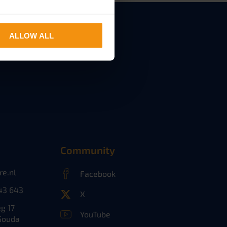
ALLOW ALL
Community
re.nl
Facebook
43 643
X
g 17
YouTube
Gouda