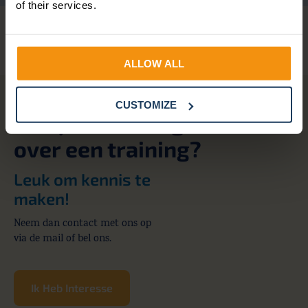
of their services.
ALLOW ALL
CUSTOMIZE
Heb je een vraag
over een training?
Leuk om kennis te
maken!
Neem dan contact met ons op
via de mail of bel ons.
Ik Heb Interesse