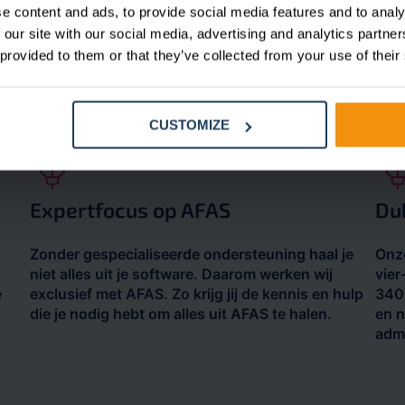
ge
medewerkers? Dan kan de prijs per loonstrook
payr
e content and ads, to provide social media features and to analy
wat hoger uitvallen.
gere
 our site with our social media, advertising and analytics partn
prof
 provided to them or that they’ve collected from your use of their
voor
sala
CUSTOMIZE
Expertfocus op AFAS
Du
Zonder gespecialiseerde ondersteuning haal je
Onze
niet alles uit je software. Daarom werken wij
vier
e
exclusief met AFAS. Zo krijg jij de kennis en hulp
3402
die je nodig hebt om alles uit AFAS te halen.
en n
admi