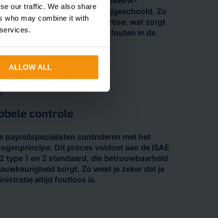
ollspecialisten zijn daarnaast NIRPA-
se our traffic. We also share
gistreerd en blijven continu bijgeschoold. Zo
ers who may combine it with
iteer je altijd van actuele expertise, wat zorgt
 services.
 efficiënter werken en minder fouten in de
risadministratie.
ALLOW ALL
bbele controle
 payrollspecialisten controleren met het
-ogenprincipe. Dit proces voldoet aan de ISAE
 type 1 en 2 standaard, die betrouwbaarheid
auwkeurigheid borgt. Zo weet je zeker dat je
nistratie altijd foutloos is.