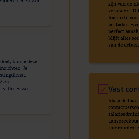
vendien ideeën van
zijn van de n
verandert. Di
fouten te voo
besteden, wee
perfect aansl
blijft alles s
van de actuel
doet, kun je deze
inrichten. Je
stingdienst,
V en
Vast con
 deadlines van
Als je de loon
contactperso
salarisadminis
aanspreekpunt
communicatie 