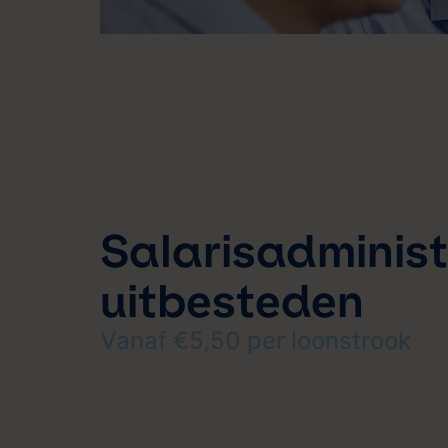
Salarisadminist
uitbesteden
Vanaf €5,50 per loonstrook