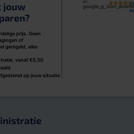
t jouw
K
e
sparen?
rdelige prijs. Geen
agingen of
d geregeld, elke
tratie, vanaf €5,50
taald
afgestemd op jouw situatie
nistratie