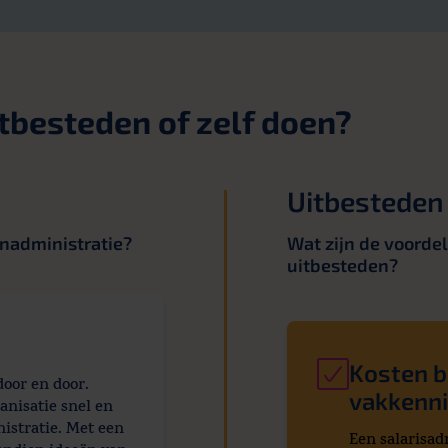
itbesteden of zelf doen?
Uitbesteden
onadministratie?
Wat zijn de voorde
uitbesteden?
Kosten b
door en door.
vakkenn
anisatie snel en
istratie. Met een
Een salarisad