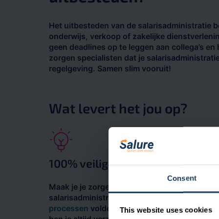
Het uitbesteden van de salarisadministratie bes
onderwijs, verkoop of zakelijke dienstverlenin
geen deadlines op te leggen aan collega’s e
zorgen specialisten dat je salarisadministrat
regelgeving. Samen slim vooruit!
Wat levert het jou op?
100% veilig
Consent
Maak je je zorgen over de veiligheid van je
salarisadministratie? Nergens voor nodig!
On
processen
voldoen aan de
ISO 27001-norm.
This website uses cookies