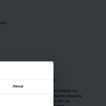
f
aast
rzekerd van vakkennis
About
l onze specialisten als klanten hebben via
ure Academy (NIRPA-geaccrediteerd) toegang
diepgaande payrollkennis. Onze HR- en