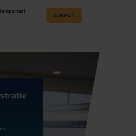
lantportaal
CONTACT
stratie
es;