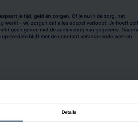
paart je tijd, geld én zorgen. Of je nu in de zorg, het
g werkt – wij zorgen dat alles soepel verloopt. Je hoeft zel
n hebt geen gedoe met de aanlevering van gegevens. Daarn
ie up-to-date blijft met de constant veranderende wet- en
Scherpe tarieven
Ve
Details
Bij meer dan 350 medewerkers begint de prijs
Zowe
ze
vanaf €5,50 per loonstrook, afhankelijk van de
Sal
Zo
CAO en andere factoren. Heb je minder
tot 