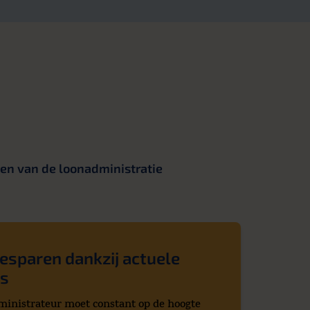
len van de loonadministratie
esparen dankzij actuele
is
ministrateur moet constant op de hoogte