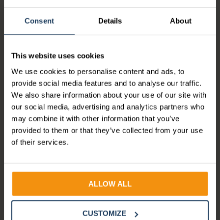
groei wereldwijd.
Consent
Details
About
Salure is dé specialist in AFAS-integraties voor
organisaties die hun HR-, HCM- en
payrollprocessen willen verbinden. We realiseren
This website uses cookies
koppelingen die niet alleen lokaal werken, maar
We use cookies to personalise content and ads, to
ook internationaal: van wereldwijde HCM-systemen
provide social media features and to analyse our traffic.
tot lokale payrolloplossingen. Zo stroomt jouw data
We also share information about your use of our site with
overal synchroon. Veilig, efficiënt en foutloos.
our social media, advertising and analytics partners who
Ons team bestaat uit ervaren AFAS, Payroll en
may combine it with other information that you’ve
integratie-experts die dagelijks werken aan het
provided to them or that they’ve collected from your use
optimaliseren van complexe processen. Dankzij
of their services.
onze diepgaande kennis van AFAS Profit en
jarenlange ervaring met uiteenlopende systemen
bouwen we koppelingen die jouw organisatie
volledig ontzorgen.
ALLOW ALL
Met onze eigen ontwikkelde Integration Cloud heb
je bovendien één centraal platform waarmee je alle
CUSTOMIZE