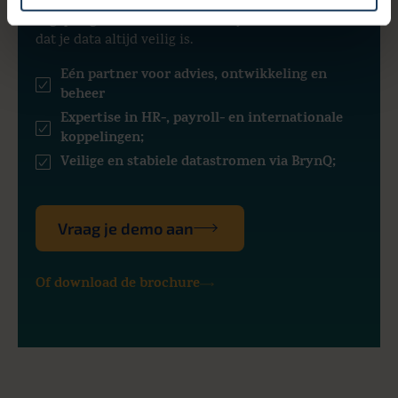
koppelingen beheert en bewaakt. Je ziet in één
oogopslag wat er draait, wat er synchroniseert en
dat je data altijd veilig is.
Eén partner voor advies, ontwikkeling en
beheer
Expertise in HR-, payroll- en internationale
koppelingen;
Veilige en stabiele datastromen via BrynQ;
Vraag je demo aan
Of download de brochure