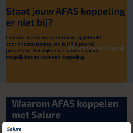
Staat jouw AFAS koppeling
er niet bij?​
Laat ons weten welke software jij gebruikt
voor ondersteuning van je HR & payroll
Of plan direct je afspraak
processen. Dan kijken we samen naar de
mogelijkheden voor een koppeling.
Waarom AFAS koppelen
met Salure
Koppel slimmer, werk sneller,