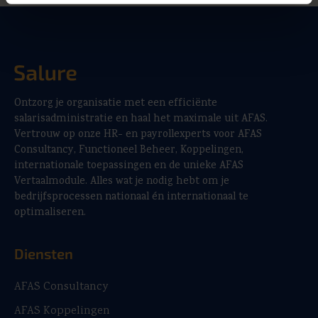
Ontzorg je organisatie met een efficiënte
salarisadministratie en haal het maximale uit AFAS.
Vertrouw op onze HR- en payrollexperts voor AFAS
Consultancy, Functioneel Beheer, Koppelingen,
internationale toepassingen en de unieke AFAS
Vertaalmodule. Alles wat je nodig hebt om je
bedrijfsprocessen nationaal én internationaal te
optimaliseren.
Diensten
AFAS Consultancy
AFAS Koppelingen