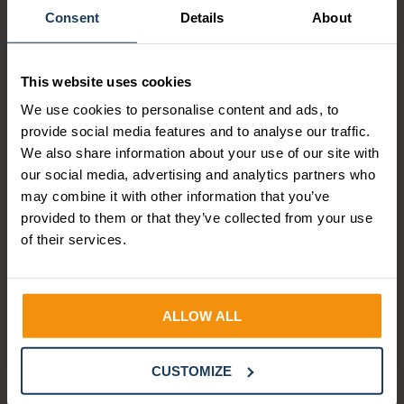
Notes
Consent
Details
About
sturen.
*
Ja, Salure mag
mijn
This website uses cookies
persoonsgegevens
We use cookies to personalise content and ads, to
verwerken en
provide social media features and to analyse our traffic.
opslaan.
*
We also share information about your use of our site with
our social media, advertising and analytics partners who
may combine it with other information that you’ve
provided to them or that they’ve collected from your use
of their services.
3.000+ mensen
gingen je al voor!
ALLOW ALL
CUSTOMIZE