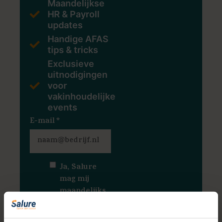
Maandelijkse
HR & Payroll
updates
Handige AFAS
tips & tricks
Exclusieve
uitnodigingen
voor
vakinhoudelijke
events
E-mail
*
Ja, Salure
mag mij
maandelijks
HR & Payroll
Community