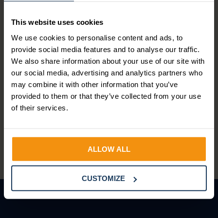
mijn
persoonsgegevens
This website uses cookies
verwerken en
opslaan.
*
We use cookies to personalise content and ads, to
provide social media features and to analyse our traffic.
We also share information about your use of our site with
our social media, advertising and analytics partners who
may combine it with other information that you’ve
3.000+ mensen
provided to them or that they’ve collected from your use
gingen je al voor!
of their services.
ALLOW ALL
CUSTOMIZE