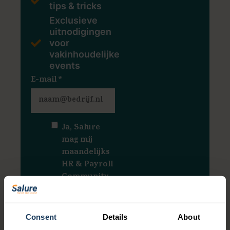
tips & tricks
Exclusieve
uitnodigingen
voor
vakinhoudelijke
events
E-mail
*
Ja, Salure
mag mij
maandelijks
HR & Payroll
Community
Notes
sturen.
*
Consent
Details
About
Ja, Salure mag