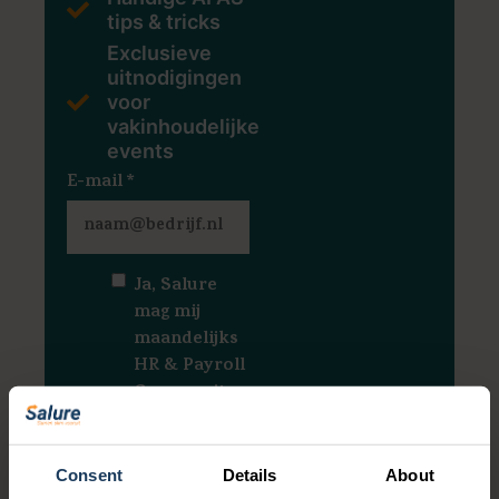
tips & tricks
Exclusieve
uitnodigingen
voor
vakinhoudelijke
events
E-mail
*
Ja, Salure
mag mij
maandelijks
HR & Payroll
Community
Notes
sturen.
*
Consent
Details
About
Ja, Salure mag