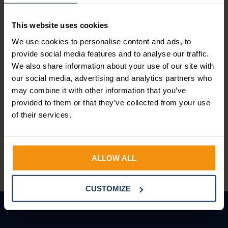
mijn
persoonsgegevens
This website uses cookies
verwerken en
opslaan.
*
We use cookies to personalise content and ads, to
provide social media features and to analyse our traffic.
We also share information about your use of our site with
our social media, advertising and analytics partners who
may combine it with other information that you’ve
3.000+ mensen
provided to them or that they’ve collected from your use
gingen je al voor!
of their services.
ALLOW ALL
CUSTOMIZE