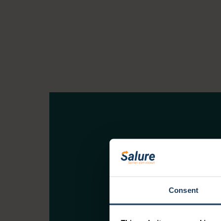
Word gratis 
community!
Consent
Blijf op de hoogte van all
bespaartips en handige 