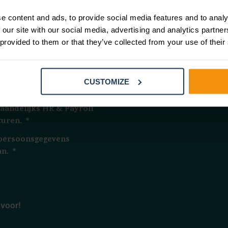
yroll updates
e content and ads, to provide social media features and to analy
tricks
 our site with our social media, advertising and analytics partn
ngen voor
 provided to them or that they’ve collected from your use of their
nts
CUSTOMIZE
maandelijks HR & Payroll
turen.
*
 persoonsgegevens
an.
*
 voor!