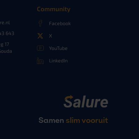
Community
re.nl
Facebook
43 643
X
g 17
YouTube
Gouda
LinkedIn
Samen
slim vooruit