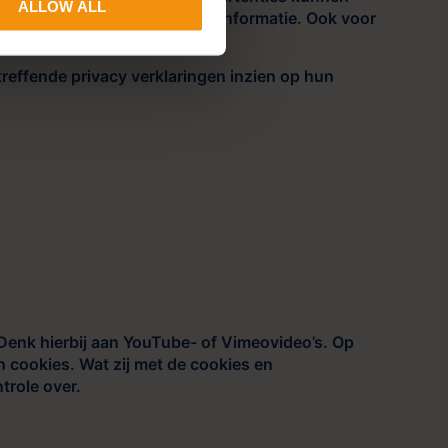
ALLOW ALL
dia omgaan met de verkregen informatie. Ook voor
reffende privacy verklaringen inzien op hun
Denk hierbij aan YouTube- of Vimeovideo’s. Op
 cookies. Wat zij met de cookies en
trole over.