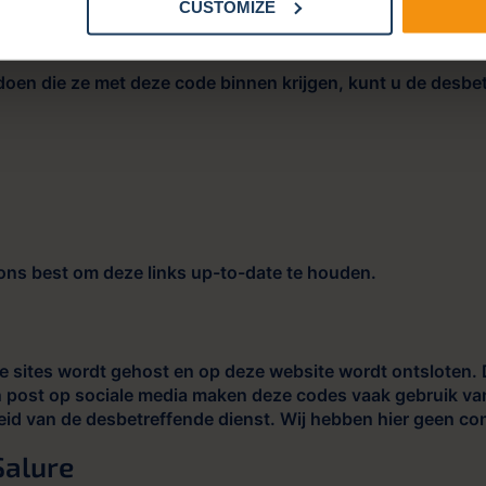
CUSTOMIZE
nze website. Salure heeft geen invloed op hoe sociale me
ik van onze website om toestemming gevraagd.
en die ze met deze code binnen krijgen, kunt u de desbet
ons best om deze links up-to-date te houden.
 sites wordt gehost en op deze website wordt ontsloten. 
en post op sociale media maken deze codes vaak gebruik van
id van de desbetreffende dienst. Wij hebben hier geen con
Salure