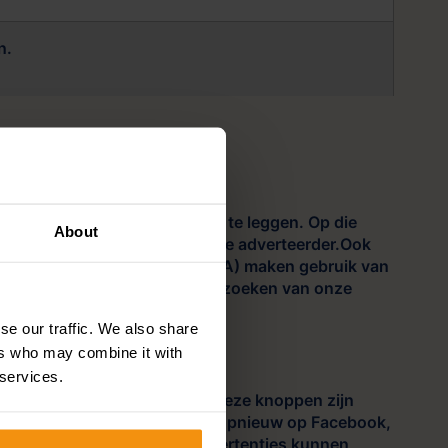
n.
gedrag van een bezoeker vast te leggen. Op die
About
r voor zowel de bezoeker als de adverteerder.Ook
r en sociale media (zoals META) maken gebruik van
jgt u bij het voor het eerst bezoeken van onze
se our traffic. We also share
ers who may combine it with
 services.
ebook, Twitter en LinkedIn. Deze knoppen zijn
gelogd blijft, zodat men niet opnieuw op Facebook,
n social media waardoor we advertenties kunnen