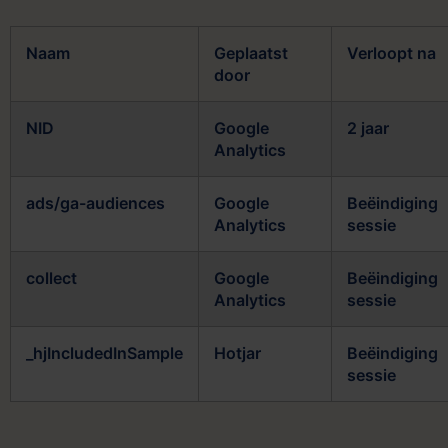
Naam
Geplaatst
Verloopt na
door
NID
Google
2 jaar
Analytics
ads/ga-audiences
Google
Beëindiging
Analytics
sessie
collect
Google
Beëindiging
Analytics
sessie
_hjIncludedInSample
Hotjar
Beëindiging
sessie