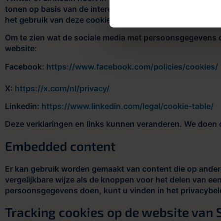
tonen op basis van de interesses van een bezoeker van o
het gebruik van deze cookies wordt u bij (eerste) gebru
Om te zien wat de sociale media met persoonsgegevens do
website:
Facebook:
https://www.facebook.com/policies/cookies/
X:
https://x.com/nl/privacy/
Linkedin:
https://www.linkedin.com/legal/cookie-table/
Deze verklaringen en links kunnen veranderen. We doen 
Embedded content
Er kan gebruik worden gemaakt van content die op andere
vergelijkbare wijze als de knoppen voor het delen van e
persoonsgegevens doen, kunt u vinden in het privacybele
Tracking cookies op de website van 