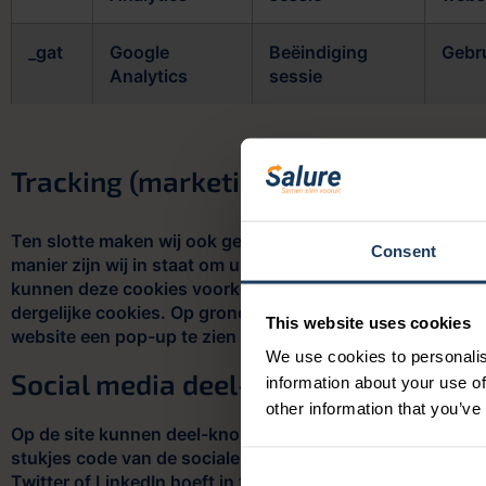
_gat
Google
Beëindiging
Gebru
Analytics
sessie
Tracking (marketing) cookies
Ten slotte maken wij ook gebruik van tracking cookies. 
Consent
manier zijn wij in staat om u passende en gerichte aanb
kunnen deze cookies voorkomen dat dezelfde advertentie
dergelijke cookies. Op grond van de wet is voor het bijh
This website uses cookies
website een pop-up te zien waarbij wij u informeren ove
We use cookies to personalis
Social media deel-knoppen
information about your use of
other information that you’ve
Op de site kunnen deel-knoppen zijn opgenomen om pagin
stukjes code van de sociale media zelf en maken gebruik
Twitter of LinkedIn hoeft in te loggen wanneer hij/zij ie