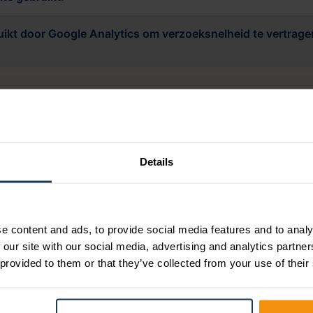
ikt door Google Analytics om verzoeksnelheid te vertrage
Deze cookies worden binnen onze site gebruikt om het surf
Details
iedingen te doen. Deze advertenties worden zo waardevolle
 voortdurend verschijnt. Onder andere Google Ads, Hotja
ouden van deze cookies uw toestemming vereist. Daarom kri
r het gebruik van deze cookies en uw toestemming vragen.
e content and ads, to provide social media features and to analy
 our site with our social media, advertising and analytics partn
 provided to them or that they’ve collected from your use of their
a’s te kunnen delen op social media platformen zoals Fac
 van een cookie. Deze cookie onthoudt dat een bezoeker in
ts wil delen. Deze cookies monitoren verder het gebruik va