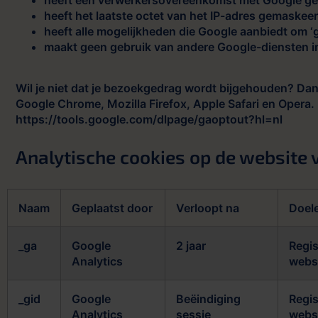
heeft het laatste octet van het IP-adres gemaskee
heeft alle mogelijkheden die Google aanbiedt om ‘
maakt geen gebruik van andere Google-diensten i
Wil je niet dat je bezoekgedrag wordt bijgehouden? Dan
Google Chrome, Mozilla Firefox, Apple Safari en Opera. D
https://tools.google.com/dlpage/gaoptout?hl=nl
Analytische cookies op de website 
Naam
Geplaatst door
Verloopt na
Doel
_ga
Google
2 jaar
Regis
Analytics
websi
_gid
Google
Beëindiging
Regis
Analytics
sessie
websi