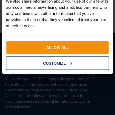
We also share information about your use of our site with
our social media, advertising and analytics partners who
may combine it with other information that you’ve
provided to them or that they’ve collected from your use
of their services.
ALLOW ALL
CUSTOMIZE
Ontzorg je organisatie met een efficiënte
salarisadministratie en haal het maximale uit AFAS.
Vertrouw op onze HR- en payrollexperts voor AFAS
Consultancy, Functioneel Beheer, Koppelingen,
internationale toepassingen en de unieke AFAS
Vertaalmodule. Alles wat je nodig hebt om je
bedrijfsprocessen nationaal én internationaal te
optimaliseren.