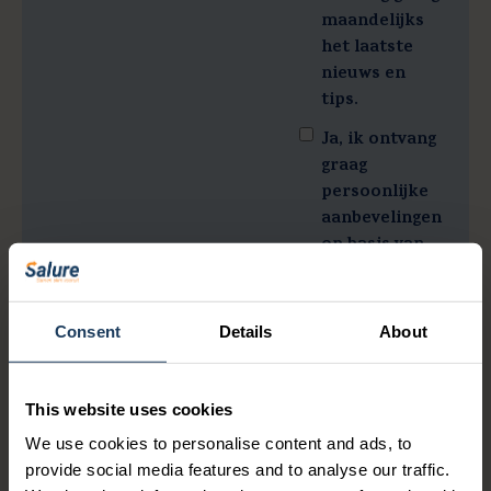
maandelijks
het laatste
nieuws en
tips.
Ja, ik ontvang
graag
persoonlijke
aanbevelingen
op basis van
mijn
interesses.
Consent
Details
About
Ja, Salure mag
mijn
persoonsgegevens
This website uses cookies
verwerken en
opslaan.
*
We use cookies to personalise content and ads, to
provide social media features and to analyse our traffic.