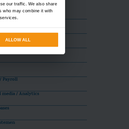
se our traffic. We also share
ers who may combine it with
 services.
borating / communicatie
cieel
ALLOW ALL
uitment
 Payroll
l media / Analytics
ases
ystemen