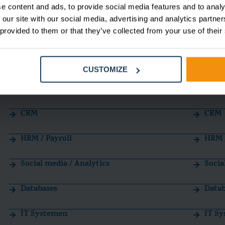
ingen
e content and ads, to provide social media features and to analy
 our site with our social media, advertising and analytics partn
 provided to them or that they’ve collected from your use of their
Collaborating / communicatie
Colla
per
of
Financieel
Finan
CUSTOMIZE
We
Recruitment
Recr
CRM
CRM
HRM / Payroll
HRM /
Social media / Analytics
Socia
Databases
Datab
IT Systemen
IT S