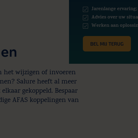
Jarenlange ervaring;
Advies over uw situa
Werken aan oplossi
BEL MIJ TERUG
gen
n het wijzigen of invoeren
emen? Salure heeft al meer
 elkaar gekoppeld. Bespaar
dige AFAS koppelingen van