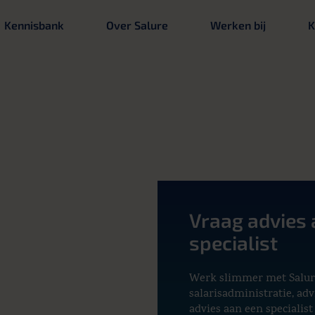
Kennisbank
Over Salure
Werken bij
K
Vraag advies 
specialist
Werk slimmer met Salur
salarisadministratie, adv
advies aan een specialist