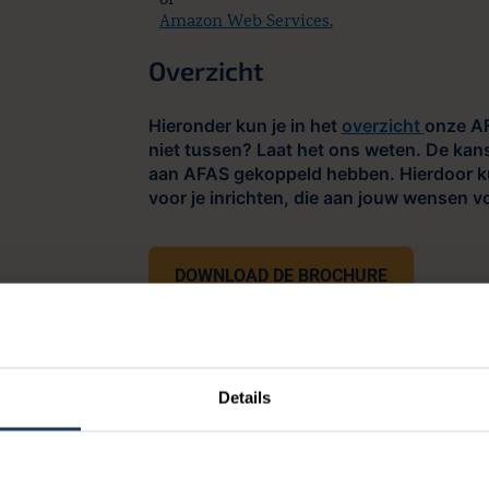
of
Amazon Web Services.
Overzicht
Hieronder kun je in het
overzicht
onze AF
niet tussen? Laat het ons weten. De kans
aan AFAS gekoppeld hebben. Hierdoor ku
voor je inrichten, die aan jouw wensen v
DOWNLOAD DE BROCHURE
Details