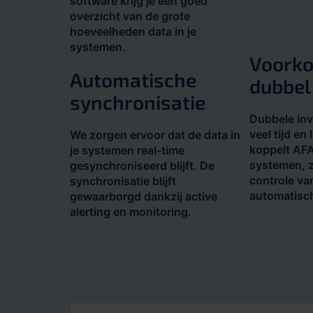
software krijg je een goed
overzicht van de grote
hoeveelheden data in je
systemen.
Voorko
Automatische
dubbel
synchronisatie
Dubbele inv
veel tijd en 
We zorgen ervoor dat de data in
koppelt AFA
je systemen real-time
systemen, z
gesynchroniseerd blijft. De
controle va
synchronisatie blijft
automatisc
gewaarborgd dankzij active
alerting en monitoring.