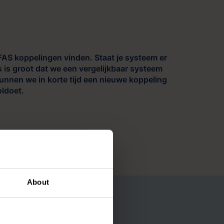
AS koppelingen vinden. Staat je systeem er
 is groot dat we een vergelijkbaar systeem
nnen we in korte tijd een nieuwe koppeling
oldoet.
About