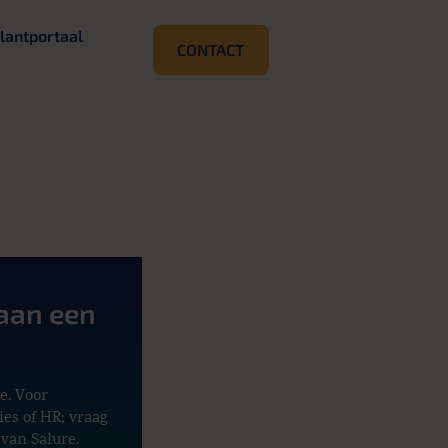
lantportaal
CONTACT
aan een
e. Voor
ies of HR; vraag
 van Salure.