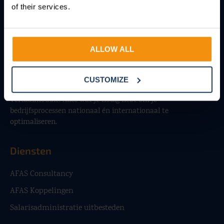
of their services.
ALLOW ALL
Ontzorg je organisatie met een efficiënte salarisadministratie
en haal het maximale uit AFAS. Vertrouw op onze HR- en
payrollexperts voor AFAS Consultancy, Functioneel Beheer,
CUSTOMIZE
Koppelingen, internationale toepassingen en de unieke AFAS
Vertaalmodule. Alles wat je nodig hebt om je
bedrijfsprocessen nationaal én internationaal te
optimaliseren.
Diensten
AFAS Consultancy
AFAS Koppelingen
Salarisadministratie uitbesteden