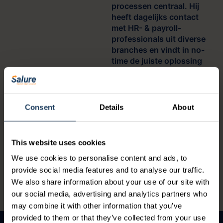
processen centraal. Hij
heeft dagelijks contact
met HR- & payroll-
professionals uit diverse
branches en vindt in no-
time de juiste oplossing
voor elk type organisatie.
Consent
Details
About
Heb je een vraag over dit webinar?
Neem dan contact met ons op!
This website uses cookies
We use cookies to personalise content and ads, to
Stuur een e-mail naar
info@salure.nl
provide social media features and to analyse our traffic.
We also share information about your use of our site with
Of bel ons op
+31 182 543 643
our social media, advertising and analytics partners who
may combine it with other information that you’ve
provided to them or that they’ve collected from your use