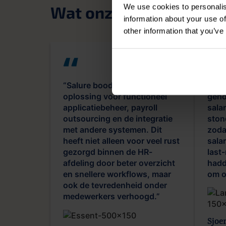
We use cookies to personalis
Wat onze klanten zegg
information about your use of
other information that you’ve
“Salure bood ons een integrale
Salu
oplossing voor functioneel
geho
applicatiebeheer, payroll
sala
outsourcing en de integratie
stond
met andere systemen. Dit
zoda
heeft niet alleen voor veel rust
sala
gezorgd binnen de HR-
last
afdeling door beter overzicht
hadd
en snellere workflows, maar
om o
ook de tevredenheid onder
medewerkers verhoogd.”
Sjoe