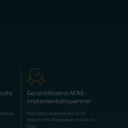
E
s
Wil
cate
Gecertificeerd AFAS-
sal
implementatiepartner
spe
icering
Haal gegarandeerd een AFAS-
expert met diepgaande kennis in
huis.
U