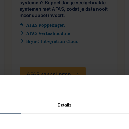
systemen? Koppel dan je veelgebruikte
systemen met AFAS, zodat je data nooit
meer dubbel invoert.
AFAS Koppelingen
AFAS Vertaalmodule
BrynQ Integration Cloud
AFAS Koppelingen
Details