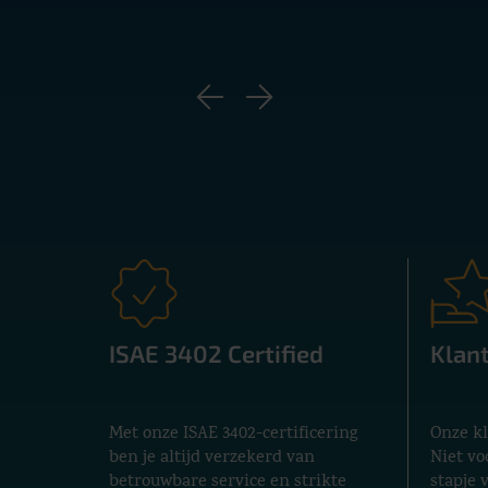
Samen slim
Van salarisadministra
inrichten: Onze AFAS-
klaar.
ISAE 3402 Certified
Klant
NEEM CONTACT OP
Met onze ISAE 3402-certificering
Onze kl
ben je altijd verzekerd van
Niet vo
betrouwbare service en strikte
stapje 