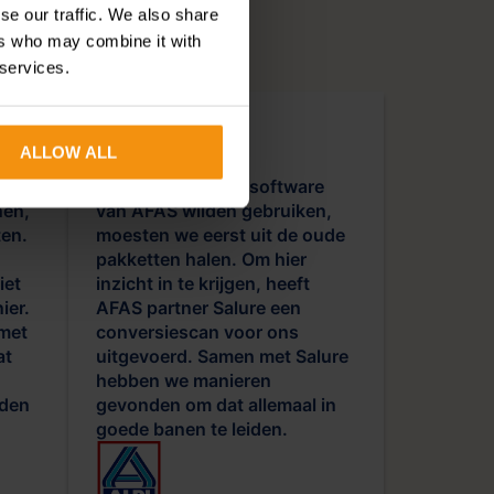
se our traffic. We also share
ers who may combine it with
 services.
ALLOW ALL
e dat
Alle data die in de software
nen,
van AFAS wilden gebruiken,
ten.
moesten we eerst uit de oude
pakketten halen. Om hier
iet
inzicht in te krijgen, heeft
ier.
AFAS partner Salure een
met
conversiescan voor ons
at
uitgevoerd. Samen met Salure
hebben we manieren
nden
gevonden om dat allemaal in
goede banen te leiden.