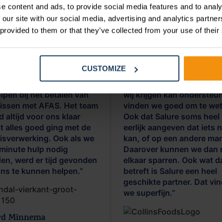
e content and ads, to provide social media features and to analy
en:
 our site with our social media, advertising and analytics partn
 provided to them or that they’ve collected from your use of their
CUSTOMIZE
re heeft ontzettend
“Dat Salure ons bij elk ide
lpen bij het betalen van
wij krijgen kan ondersteu
rissen met AFAS. Het team
vinden we goed om te we
 altijd voor ons klaar
Ook dat Salure soms heel
t alles goed ging met de
eerlijk aangeven dat iets n
risverwerking. Ook als we
kan, of op een andere man
-minute hulp nodig
Daarover kunnen we dan 
en, werd er tijd gevonden
elkaar sparren. Ook wat d
ns te kunnen helpen.”
betreft is Salure een heel
geschikte partner. Dat vi
we superfijn.”
rd Minnema