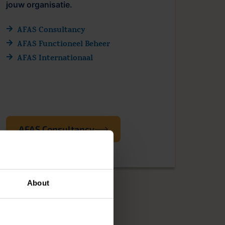
jouw organisatie.
AFAS Consultancy
AFAS Functioneel Beheer
AFAS Internationaal
AFAS Consultancy
About