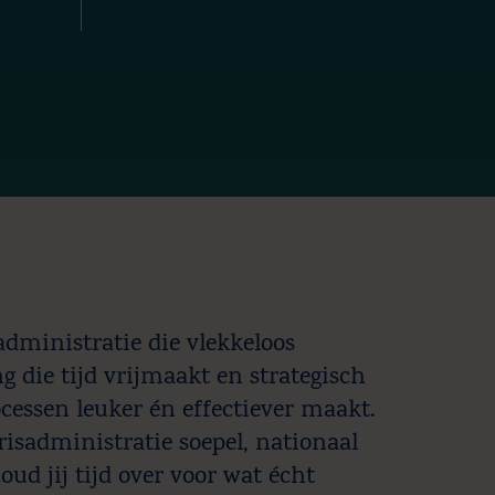
sadministratie die vlekkeloos
g die tijd vrijmaakt en strategisch
cessen leuker én effectiever maakt.
arisadministratie soepel, nationaal
oud jij tijd over voor wat écht