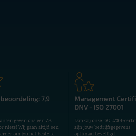
 vooruit
tie uitbesteden tot AFAS
experts staan voor je
beoordeling: 7,9
Management Certifi
DNV - ISO 27001
anten geven ons een 7,9.
Dankzij onze ISO 27001-certif
or niets! Wij gaan altijd een
zijn jouw bedrijfsgegevens
verder om jou het beste te
optimaal beveiligd.