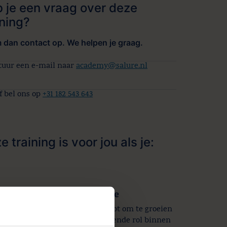
 je een vraag over deze
ining?
dan contact op. We helpen je graag.
tuur een e-mail naar
academy@salure.nl
f bel ons op
+31 182 543 643
e training is voor jou als je:
tap verder wilt in je carrière
de vaardigheden die je nodig hebt om te groeien
dministrateur naar een adviserende rol binnen