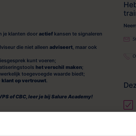
Heb
tra
Neem 
 je klanten door
actief
kansen te signaleren
S
viseur die niet alleen
adviseert
, maar ook
O
iesgesprek kunt voeren;
tiseringstools
het verschil
maken
;
werkelijk toegevoegde waarde biedt
;
e
klant
op vertrouwt
.
Dez
, VPS of CBC, leer je bij Salure Academy!
een s
Leer 
van a