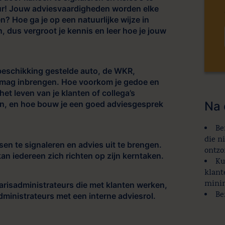
seur! Jouw adviesvaardigheden worden elke
n? Hoe ga je op een natuurlijke wijze in
, dus vergroot je kennis en leer hoe je jouw
 beschikking gestelde auto, de WKR,
elf mag inbrengen. Hoe voorkom je gedoe en
t leven van je klanten of collega’s
en, en hoe bouw je een goed adviesgesprek
Na 
Be
die n
nsen te signaleren en advies uit te brengen.
ontzo
an iedereen zich richten op zijn kerntaken.
Ku
klant
minim
alarisadministrateurs die met klanten werken,
Be
ministrateurs met een interne adviesrol.