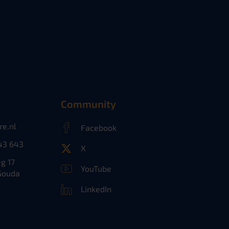
Community
re.nl
Facebook
43 643
X
g 17
YouTube
Gouda
LinkedIn