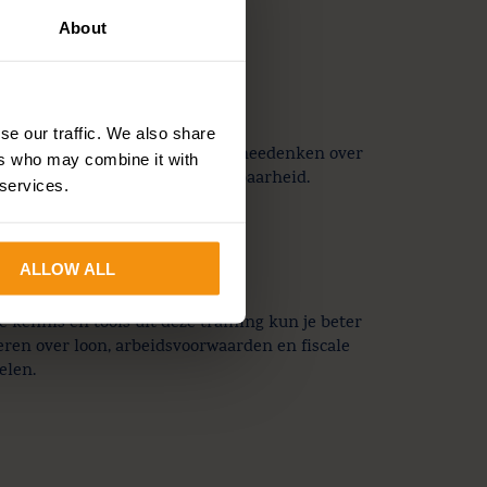
organisatie.
About
tegischer wilt werken
se our traffic. We also share
eed je blik en leer strategisch meedenken over
ers who may combine it with
neelsbeleid en duurzame inzetbaarheid.
 services.
ALLOW ALL
 impact wilt maken
e kennis en tools uit deze training kun je beter
eren over loon, arbeidsvoorwaarden en fiscale
elen.