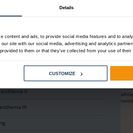
jouw 
Details
ramma
stra
e content and ads, to provide social media features and to analy
Verbr
loonstrook?
 our site with our social media, advertising and analytics partn
perso
 provided to them or that they’ve collected from your use of their
iesthema I
CUSTOMIZE
meer
Met d
iesthema II
advis
voord
esthema III
ing