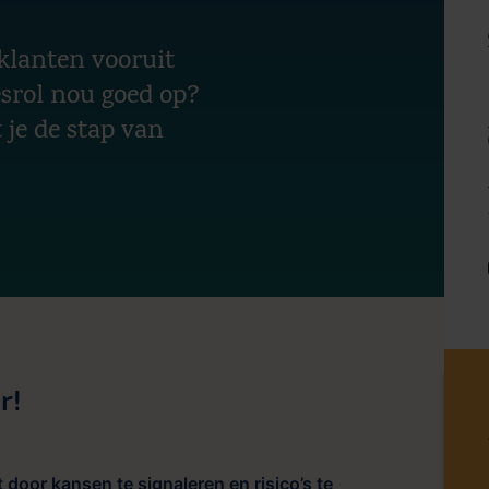
 klanten vooruit
esrol nou goed op?
 je de stap van
r!
t door kansen te signaleren en risico’s te