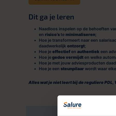
Dit ga je leren
Naadloos inspelen op de behoeften van
en
risico’s
te
minimaliseren
;
Hoe je transformeert naar een salarisad
daadwerkelijk
ontzorgt
;
Hoe je
effectief
en
authentiek
een adv
Hoe je
gedoe vermijdt
en welke automa
Hoe je met jouw adviesproducten daad
Hoe je een
steunpilaar
wordt waar elk
Alles wat je niet leert bij de reguliere PDL