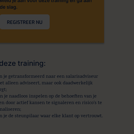
Meld je aan voor deze training en ga aan
de slag.
REGISTREER NU
deze training:
n je getransformeerd naar een salarisadviseur
iet alleen adviseert, maar ook daadwerkelijk
rgt;
n je naadloos inspelen op de behoeften van je
en door actief kansen te signaleren en risico’s te
aliseren;
n je de steunpilaar waar elke klant op vertrouwt.