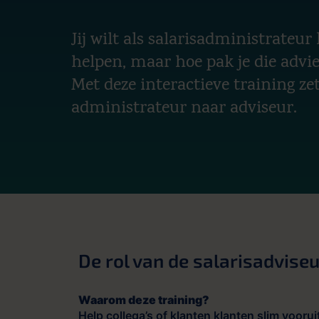
Jij wilt als salarisadministrateur
helpen, maar hoe pak je die advi
Met deze interactieve training zet
administrateur naar adviseur.
De rol van de salarisadviseu
Waarom deze training?
Help collega’s of klanten klanten slim voorui