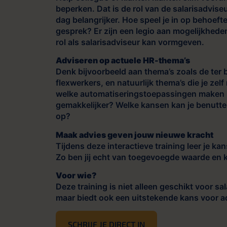
beperken. Dat is de rol van de salarisadvi
dag belangrijker. Hoe speel je in op behoefte
gesprek? Er zijn een legio aan mogelijkheden
rol als salarisadviseur kan vormgeven.
Adviseren op actuele HR-thema’s
Denk bijvoorbeeld aan thema’s zoals de ter
flexwerkers, en natuurlijk thema’s die je z
welke automatiseringstoepassingen maken he
gemakkelijker? Welke kansen kan je benutt
op?
Maak advies geven jouw nieuwe kracht
Tijdens deze interactieve training leer je ka
Zo ben jij echt van toegevoegde waarde en k
Voor wie?
Deze training is niet alleen geschikt voor s
maar biedt ook een uitstekende kans voor ad
SCHRIJF JE DIRECT IN