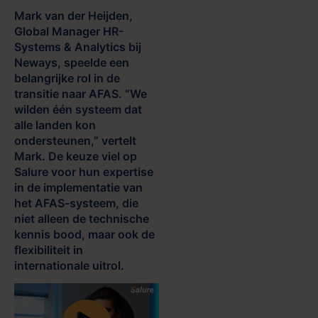
Mark van der Heijden,
Global Manager HR-
Systems & Analytics bij
Neways, speelde een
belangrijke rol in de
transitie naar AFAS. “We
wilden één systeem dat
alle landen kon
ondersteunen,” vertelt
Mark. De keuze viel op
Salure voor hun expertise
in de implementatie van
het AFAS-systeem, die
niet alleen de technische
kennis bood, maar ook de
flexibiliteit in
internationale uitrol.
Bekijk de video om er achter te
komen hoe Neways AFAS in 5