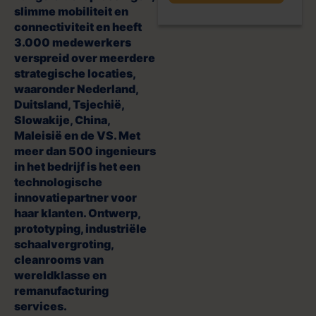
slimme mobiliteit en
connectiviteit en heeft
3.000 medewerkers
verspreid over meerdere
strategische locaties,
waaronder Nederland,
Duitsland, Tsjechië,
Slowakije, China,
Maleisië en de VS. Met
meer dan 500 ingenieurs
in het bedrijf is het een
technologische
innovatiepartner voor
haar klanten. Ontwerp,
prototyping, industriële
schaalvergroting,
cleanrooms van
wereldklasse en
remanufacturing
services.