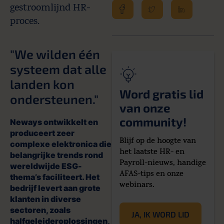
gestroomlijnd HR-
proces.
"We wilden één
systeem dat alle
landen kon
Word gratis lid
ondersteunen."
van onze
community!
Neways ontwikkelt en
produceert zeer
Blijf op de hoogte van
complexe elektronica die
het laatste HR- en
belangrijke trends rond
Payroll-nieuws, handige
wereldwijde ESG-
AFAS-tips en onze
thema’s faciliteert. Het
webinars.
bedrijf levert aan grote
klanten in diverse
sectoren, zoals
JA, IK WORD LID
halfgeleideroplossingen,