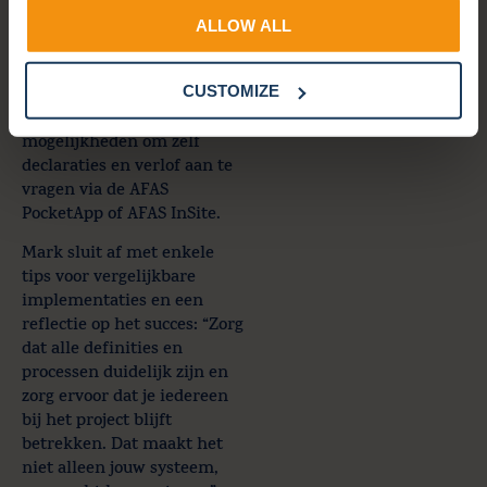
eenduidige manier en
besparen enorm veel tijd,”
ALLOW ALL
legt Mark uit. De
tevredenheid onder zowel
CUSTOMIZE
medewerkers als managers
is gestegen, dankzij de
mogelijkheden om zelf
declaraties en verlof aan te
vragen via de AFAS
PocketApp of AFAS InSite.
Mark sluit af met enkele
tips voor vergelijkbare
implementaties en een
reflectie op het succes: “Zorg
dat alle definities en
processen duidelijk zijn en
zorg ervoor dat je iedereen
bij het project blijft
betrekken. Dat maakt het
niet alleen jouw systeem,