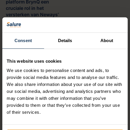
platform BrynQ een
cruciale rol in het
versterken van Neways’
vermogen om uitgebreide
managementrapportages
op te leveren.
Consent
Details
About
Trots op resultaten
en
This website uses cookies
toekomstgerichte
We use cookies to personalise content and ads, to
blik
provide social media features and to analyse our traffic.
We also share information about your use of our site with
De projectinspanningen
hebben hun vruchten
our social media, advertising and analytics partners who
afgeworpen in de vorm van
may combine it with other information that you’ve
verbeterde rapportage
provided to them or that they’ve collected from your use
uniformiteit en
of their services.
operationele efficiëntie.
“We rapporteren nu op een