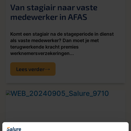
Van stagiair naar vaste
medewerker in AFAS
Komt een stagiair na de stageperiode in dienst
als vaste medewerker? Dan moet je met
terugwerkende kracht premies
werknemersverzekeringen...
Lees verder