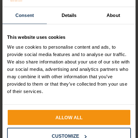
Consent
Details
About
HR
SALARISADMINISTRATIE
WET- & REGELGEVING
This website uses cookies
Wet meer zekerheid
We use cookies to personalise content and ads, to
flexwerkers: start
provide social media features and to analyse our traffic.
inventarisatie
We also share information about your use of our site with
our social media, advertising and analytics partners who
may combine it with other information that you’ve
De Wet meer zekerheid flexwerkers is officieel
provided to them or that they’ve collected from your use
gepubliceerd. Hoewel het grootste deel van de
of their services.
nieuwe regels pas op 1 januari 2028...
Lees verder
ALLOW ALL
CUSTOMIZE