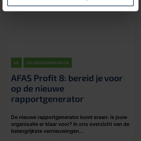
HR
SALARISADMINISTRATIE
AFAS Profit 8: bereid je voor
op de nieuwe
rapportgenerator
De nieuwe rapportgenerator komt eraan: is jouw
organisatie er klaar voor? In ons overzicht van de
belangrijkste vernieuwingen...