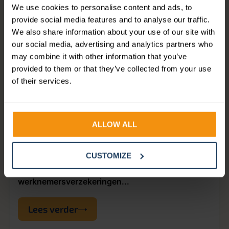
We use cookies to personalise content and ads, to
provide social media features and to analyse our traffic.
We also share information about your use of our site with
our social media, advertising and analytics partners who
may combine it with other information that you’ve
provided to them or that they’ve collected from your use
HR
SALARISADMINISTRATIE
WET- & REGELGEVING
of their services.
Van stagiair naar vaste
medewerker in AFAS
ALLOW ALL
Komt een stagiair na de stageperiode in dienst
CUSTOMIZE
als vaste medewerker? Dan moet je met
terugwerkende kracht premies
werknemersverzekeringen...
Lees verder