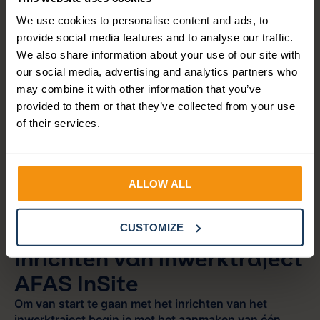
zijn en dus ook minder productief. Gebleken is dat
We use cookies to personalise content and ads, to
maar 12% van de organisaties een goed
provide social media features and to analyse our traffic.
onboardingproces heeft. 88% heeft dus nog geen
We also share information about your use of our site with
goed onboardingproces (
Gallup
).
our social media, advertising and analytics partners who
Er liggen hier dus veel kansen voor organisaties. Een
may combine it with other information that you’ve
negatieve onboarding-ervaring kan ervoor zorgen
provided to them or that they’ve collected from your use
dat medewerkers 2 keer zo snel uitkijken naar een
of their services.
andere baan. 20% van de nieuwe medewerkers zal
hun werkplek niet aanbevelen aan hun omgeving
(
Digitate
). 10% van de werknemers neemt ontslag
vanwege een negatieve onboarding-ervaring
ALLOW ALL
(
CareerBuilder
). Om meer medewerkers te behouden
is het belangrijk om een goed onboardingsproces te
hebben.
CUSTOMIZE
Inrichten van inwerktraject
AFAS InSite
Om van start te gaan met het inrichten van het
inwerktraject begin je met het aanmaken van één