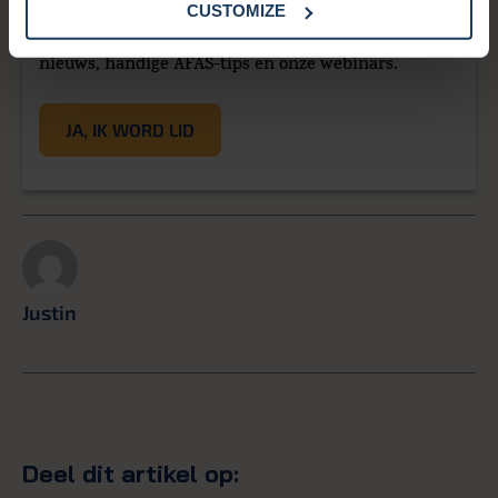
CUSTOMIZE
Blijf op de hoogte van het laatste HR- en Payroll-
nieuws, handige AFAS-tips en onze webinars.
JA, IK WORD LID
Justin
Deel dit artikel op: