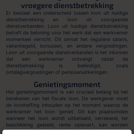
vroegere dienstbetrekking
Er bestaat een onderscheid tussen loon uit huidige
dienstbetrekking en loon uit voorgaande
dienstverbanden. Loon uit huidige dienstbetrekking
betreft de beloning voor het werk dat een werknemer
momenteel verricht. Dit omvat het reguliere salaris,
vakantiegeld, bonussen, en andere vergoedingen.
Loon uit voorgaande dienstverbanden is het inkomen
dat een werknemer ontvangt nadat de
dienstbetrekking is beëindigd, zoals
ontslagvergoedingen of pensioenuitkeringen.
Genietingsmoment
Het genietingsmoment is van cruciaal belang bij het
berekenen van het fiscale loon. De werkgever moet
de loonheffing inhouden op het moment waarop de
werknemer het loon ‘geniet’. Dit kan plaatsvinden
wanneer het loon wordt uitbetaald, verrekend, ter
beschikking gesteld, rente oplevert, kan worden
gevorderd of geïnd. Hetzelfde genietingsmoment