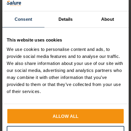
geldt ook voor ‘negatief loon’, zoals terugbetalingen
aan de werkgever.
Consent
Details
About
Loonheffingskorting
Werkgevers moeten bij het berekenen van de
loonheffing rekening houden met verschillende
This website uses cookies
heffingskortingen, zoals de algemene
heffingskorting, arbeidskorting, ouderenkorting,
We use cookies to personalise content and ads, to
alleenstaande-ouderenkorting (vanaf AOW-leeftijd)
provide social media features and to analyse our traffic.
en jonggehandicaptenkorting, afhankelijk van het
We also share information about your use of our site with
inkomen en de persoonlijke situatie van de
our social media, advertising and analytics partners who
werknemer.
may combine it with other information that you’ve
provided to them or that they’ve collected from your use
of their services.
ALLOW ALL
Word gratis lid van onze
community!