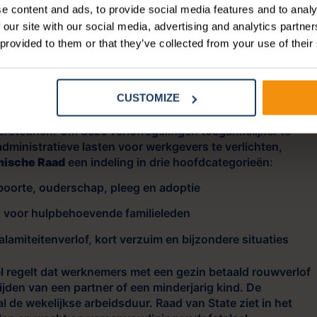
 al voor!
e content and ads, to provide social media features and to analy
 our site with our social media, advertising and analytics partn
 provided to them or that they’ve collected from your use of their
udigen verlofstelsel
CUSTOMIZE
edt een breed scala aan mogelijkheden om werknemers in
dersteunen. Om deze verlofregelingen toegankelijker te
dministratieve lasten voor werkgevers te verlichten,
mische Raad
een indeling in drie hoofdcategorieën:
oorte, ouderschap, pleeg en adoptie
 voor hulpbehoevende familieleden
lamiteitenverlof, kort verzuim en bijzondere situaties
 regelt dat werknemers met een gezin betaald rouwverlof
jden van een partner of een minderjarig kind. De
l de wekelijkse arbeidsduur. Raad van State ziet in het