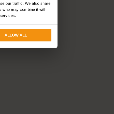
se our traffic. We also share
ers who may combine it with
 services.
ALLOW ALL