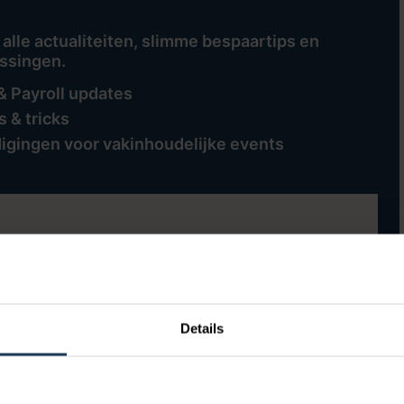
 alle actualiteiten, slimme bespaartips en
ssingen.
& Payroll updates
 & tricks
digingen voor vakinhoudelijke events
mij maandelijks HR & Payroll Community Notes
mijn persoonsgegevens verwerken en opslaan.
*
Details