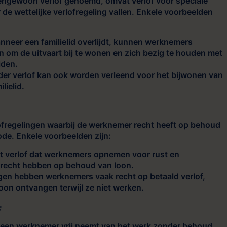
tengewoon verlof genoemd, omvat verlof voor speciale
 de wettelijke verlofregeling vallen. Enkele voorbeelden
neer een familielid overlijdt, kunnen werknemers
n om de uitvaart bij te wonen en zich bezig te houden met
jden.
der verlof kan ook worden verleend voor het bijwonen van
lielid.
lofregelingen waarbij de werknemer recht heeft op behoud
ode. Enkele voorbeelden zijn:
et verlof dat werknemers opnemen voor rust en
 recht hebben op behoud van loon.
en hebben werknemers vaak recht op betaald verlof,
oon ontvangen terwijl ze niet werken.
f
t een werknemer vrij neemt van het werk zonder behoud