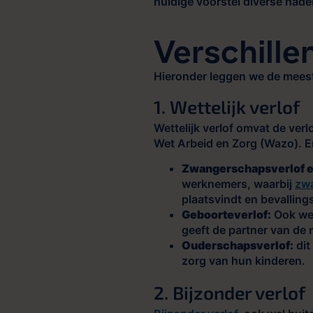
huidige voorstel diverse nade
Verschille
Hieronder leggen we de mees
1. Wettelijk verlof
Wettelijk verlof omvat de verl
Wet Arbeid en Zorg (Wazo). En
Zwangerschapsverlof en
werknemers, waarbij
zw
plaatsvindt en bevalling
Geboorteverlof:
Ook wel
geeft de partner van de 
Ouderschapsverlof:
dit
zorg van hun kinderen.
2. Bijzonder verlof