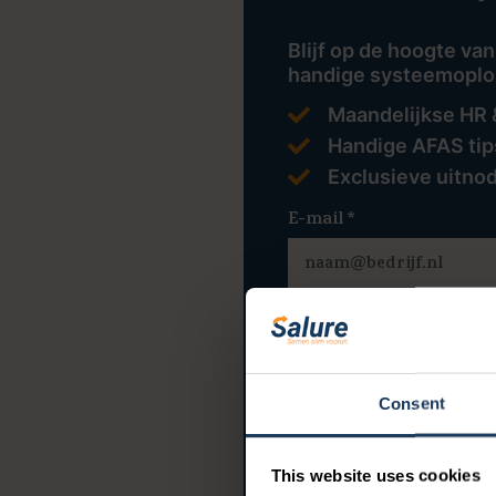
Blijf op de hoogte van
handige systeemoplo
Maandelijkse HR 
Handige AFAS tips
Exclusieve uitno
E-mail
*
Ja, Salure mag 
sturen.
*
Ja, Salure mag 
Consent
This website uses cookies