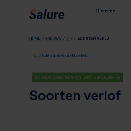
Diensten
HOME
/
NIEUWS
/
HR
/
SOORTEN VERLOF
Alle nieuwsartikelen
HR
,
SALARISADMINISTRATIE
,
WET- & REGELGEVING
Soorten verlof