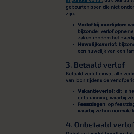
Bijzonder verlof
, ook wel bui
gebeurtenissen die niet onder
zijn:
Verlof bij overlijden:
wan
bijzonder verlof opneme
zaken rondom het overli
Huwelijksverlof:
bijzon
een huwelijk van een fami
3. Betaald verlof
Betaald verlof omvat alle ver
van loon tijdens de verlofperi
Vakantieverlof:
dit is h
ontspanning, waarbij ze
Feestdagen:
op feestdag
waarbij ze hun normale l
4. Onbetaald verlo
Onbetaald verlof houdt in da