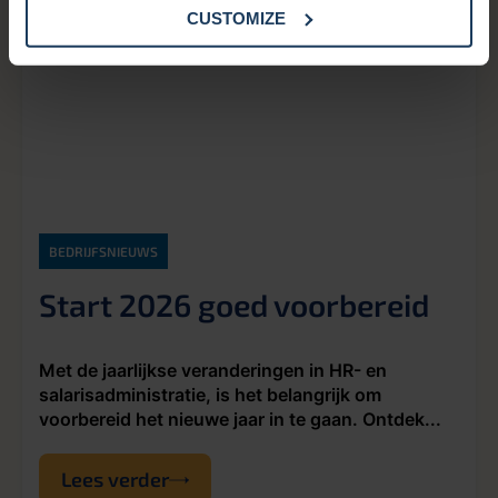
CUSTOMIZE
BEDRIJFSNIEUWS
Start 2026 goed voorbereid
Met de jaarlijkse veranderingen in HR- en
salarisadministratie, is het belangrijk om
voorbereid het nieuwe jaar in te gaan. Ontdek...
Lees verder