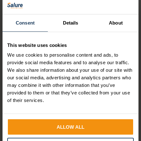
Consent
Details
About
This website uses cookies
BEDRIJFSNIEUWS
We use cookies to personalise content and ads, to
Dit was de Future of Work
provide social media features and to analyse our traffic.
Masterclass
We also share information about your use of our site with
our social media, advertising and analytics partners who
may combine it with other information that you’ve
Op woensdag 18 maart brachten we HR- en
provided to them or that they’ve collected from your use
payrollprofessionals samen voor onze Future of
of their services.
Work Masterclass. Een middag vol energie,...
Lees verder
ALLOW ALL