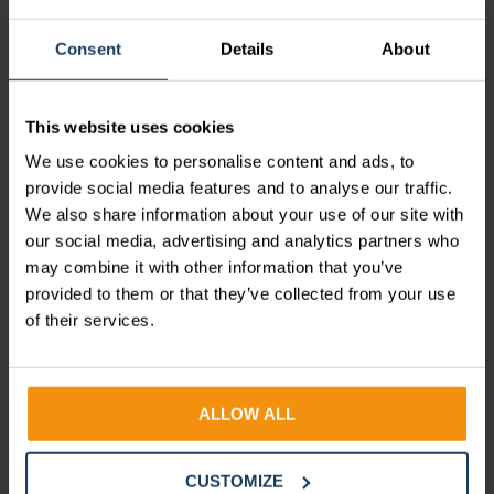
Consent
Details
About
BEDRIJFSNIEUWS
This website uses cookies
Dit was de Future of Work
We use cookies to personalise content and ads, to
Masterclass
provide social media features and to analyse our traffic.
We also share information about your use of our site with
our social media, advertising and analytics partners who
Op woensdag 18 maart brachten we HR- en
may combine it with other information that you’ve
payrollprofessionals samen voor onze Future of
provided to them or that they’ve collected from your use
Work Masterclass. Een middag vol energie,...
of their services.
Lees verder
ALLOW ALL
CUSTOMIZE