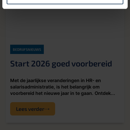
BEDRIJFSNIEUWS
Start 2026 goed voorbereid
Met de jaarlijkse veranderingen in HR- en
salarisadministratie, is het belangrijk om
voorbereid het nieuwe jaar in te gaan. Ontdek...
Lees verder