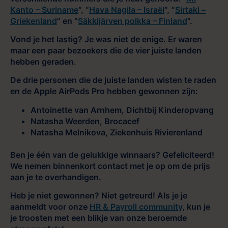
Kanto – Suriname
“, “
Hava Nagila – Israël
“, “
Sirtaki –
Griekenland
” en “
Säkkijärven polkka – Finland
“.
Vond je het lastig? Je was niet de enige. Er waren
maar een paar bezoekers die de vier juiste landen
hebben geraden.
De drie personen die de juiste landen wisten te raden
en de Apple AirPods Pro hebben gewonnen zijn:
Antoinette van Arnhem, Dichtbij Kinderopvang
Natasha Weerden, Brocacef
Natasha Melnikova, Ziekenhuis Rivierenland
Ben je één van de gelukkige winnaars? Gefeliciteerd!
We nemen binnenkort contact met je op om de prijs
aan je te overhandigen.
Heb je niet gewonnen? Niet getreurd! Als je je
aanmeldt voor onze
HR & Payroll community
, kun je
je troosten met een blikje van onze beroemde