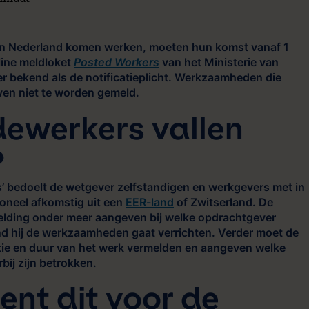
minuut
jk in Nederland komen werken, moeten hun komst vanaf 1
line meldloket
Posted Workers
van het Ministerie van
er bekend als de notificatieplicht. Werkzaamheden die
even niet te worden gemeld.
ewerkers vallen
?
s’ bedoelt de wetgever zelfstandigen en werkgevers met in
oneel afkomstig uit een
EER-land
of Zwitserland. De
melding onder meer aangeven bij welke opdrachtgever
nd hij de werkzaamheden gaat verrichten. Verder moet de
atie en duur van het werk vermelden en aangeven welke
ij zijn betrokken.
nt dit voor de