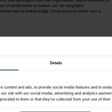
licht ook gevolgen voor uw organisatie. Salure adviseert u
een inventarisatie te maken van de mogelijke
satie mee te maken krijgt. Onze experts staan voor u
n onze community!
Details
atste HR- en Payroll-nieuws, handige AFAS-tips en onze
e content and ads, to provide social media features and to analy
 our site with our social media, advertising and analytics partn
 provided to them or that they’ve collected from your use of their