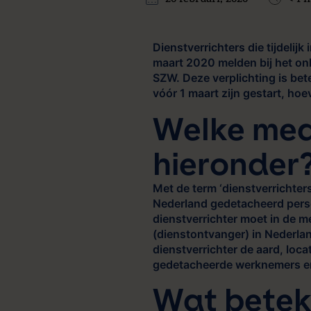
20 februari, 2020
< 1 
Dienstverrichters die tijdeli
maart 2020 melden bij het on
SZW. Deze verplichting is bet
vóór 1 maart zijn gestart, ho
Welke med
hieronder
Met de term ‘dienstverrichter
Nederland gedetacheerd pers
dienstverrichter moet in de 
(dienstontvanger) in Nederla
dienstverrichter de aard, loc
gedetacheerde werknemers erb
Wat beteke