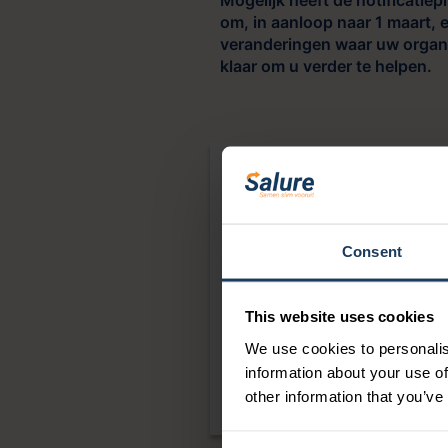
Mogelijk heeft de notificatiep
om, in aanloop naar 1 maart, 
veranderingen waar uw organi
klaar om u verder te helpen.
Word gratis lid va
Consent
Blijf op de hoogte van het la
webinars.
This website uses cookies
We use cookies to personalis
JA, IK WORD LID
information about your use of
other information that you’ve