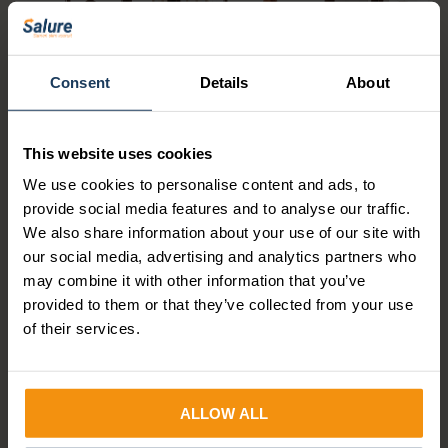
Consent
Details
About
This website uses cookies
BEDRIJFSNIEUWS
We use cookies to personalise content and ads, to
Dit was de Future of Work
provide social media features and to analyse our traffic.
We also share information about your use of our site with
Masterclass
our social media, advertising and analytics partners who
may combine it with other information that you’ve
Op woensdag 18 maart brachten we HR- en
provided to them or that they’ve collected from your use
payrollprofessionals samen voor onze Future of
of their services.
Work Masterclass. Een middag vol energie,...
Lees verder
ALLOW ALL