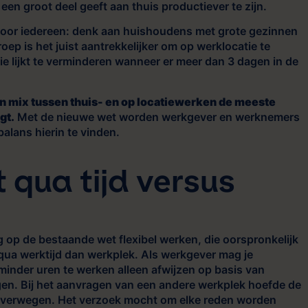
n een groot deel geeft aan thuis productiever te zijn.
t voor iedereen: denk aan huishoudens met grote gezinnen
oep is het juist aantrekkelijker om op werklocatie te
e lijkt te verminderen wanneer er meer dan 3 dagen in de
en mix tussen thuis- en op locatiewerken de meeste
gt.
Met de nieuwe wet worden werkgever en werknemers
alans hierin te vinden.
it qua tijd versus
g op de bestaande wet flexibel werken, die oorspronkelijk
it qua werktijd dan werkplek. Als werkgever mag je
inder uren te werken alleen afwijzen op basis van
n. Bij het aanvragen van een andere werkplek hoefde de
 overwegen. Het verzoek mocht om elke reden worden