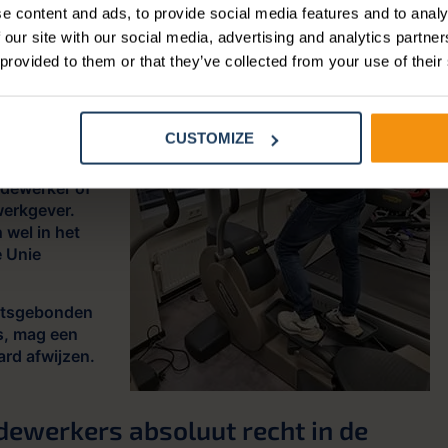
e content and ads, to provide social media features and to analy
 our site with our social media, advertising and analytics partn
 provided to them or that they’ve collected from your use of their
een vrijbrief
is te gaan.
 om
plekken
CUSTOMIZE
sproken
en hiervan
edewerker of
werkgever.
 wel in het
 Unie
aatsgebonden
is, mag een
ard afwijzen.
dewerkers absoluut recht in de