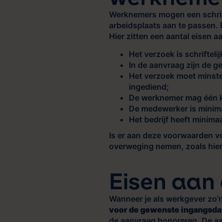
Werknemers mogen een schrift
arbeidsplaats aan te passen. B
Hier zitten een aantal eisen a
Het verzoek is schriftelij
In de aanvraag zijn de 
Het verzoek moet minst
ingediend;
De werknemer mag één ke
De medewerker is minimaa
Het bedrijf heeft minima
Is er aan deze voorwaarden v
overweging nemen, zoals hier
Eisen aan
Wanneer je als werkgever zo’n
voor de gewenste ingangsdat
de aanvraag honoreren. De aa