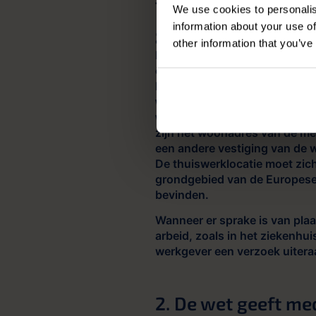
1. Elke locatie is
We use cookies to personalis
information about your use of
geoorloofd
other information that you’ve
De wet werken waar je wilt is g
om tijdens je werk op wereldre
In het wetsvoorstel gaat het
waarop het werk normaal ge
wordt uitgevoerd.
Voorbeeld
zijn het woonadres van de m
een andere vestiging van de 
De thuiswerklocatie moet zich
grondgebied van de Europese
bevinden.
Wanneer er sprake is van pl
arbeid, zoals in het ziekenhu
werkgever een verzoek uitera
2. De wet geeft me