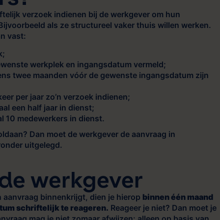
elijk verzoek indienen bij de werkgever om hun
ijvoorbeeld als ze structureel vaker thuis willen werken.
an vast:
k;
gewenste werkplek en ingangsdatum vermeld;
ens twee maanden vóór de gewenste ingangsdatum zijn
er per jaar zo’n verzoek indienen;
l een half jaar in dienst;
al 10 medewerkers in dienst.
oldaan? Dan moet de werkgever de aanvraag in
onder uitgelegd.
 de werkgever
 aanvraag binnenkrijgt, dien je hierop
binnen één maand
um schriftelijk te reageren.
Reageer je niet? Dan moet je
nvraag mag je niet zomaar afwijzen: alleen op basis van