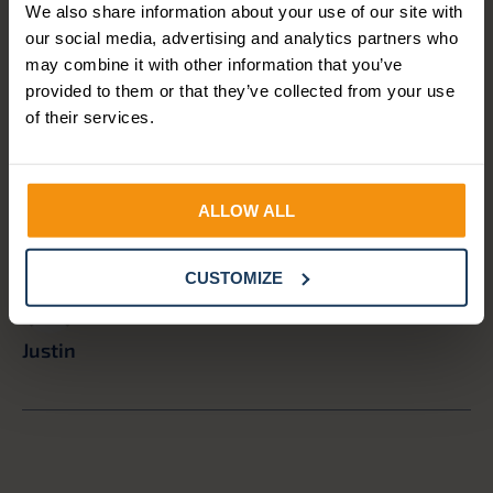
Word gratis lid van onze
We also share information about your use of our site with
community!
our social media, advertising and analytics partners who
may combine it with other information that you’ve
Blijf op de hoogte van het laatste HR- en Payroll-
provided to them or that they’ve collected from your use
nieuws, handige AFAS-tips en onze webinars.
of their services.
JA, IK WORD LID
ALLOW ALL
CUSTOMIZE
Justin