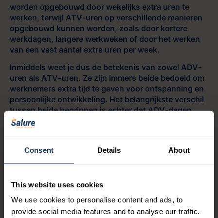
worden opgebouwd door wekelijks extra uren te
werken, terwijl ATV-uren op verschillende manieren
opgebouwd kunnen worden, zoals door kortere
werkdagen, langere werkweken of door het werken
van een vast aantal extra uren per week.
Inmiddels weet je dus de betekenis van zowel ADV-
uren als ATV-uren. Ze zijn immers beide bedoeld om
werknemers extra tijd te geven voor ontspanning en
persoonlijke ontwikkeling. Het belangrijkste verschil
tussen beide begrippen is echter dat ADV-dagen
vooral gebruikt worden in sectoren waar sprake is
van zwaar of onregelmatig werk, terwijl ATV-dagen
breder toepasbaar zijn.
Consent
Details
About
This website uses cookies
We use cookies to personalise content and ads, to
provide social media features and to analyse our traffic.