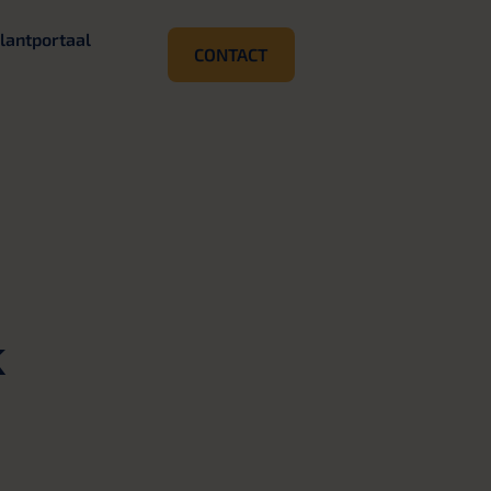
lantportaal
CONTACT
k