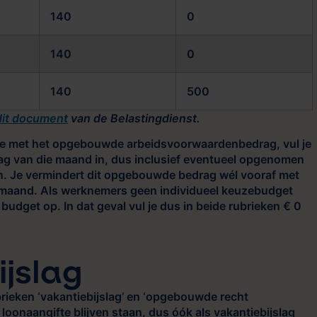
140
0
140
0
140
500
dit document
van de Belastingdienst.
 die met het opgebouwde arbeidsvoorwaardenbedrag, vul je
g van die maand in, dus inclusief eventueel opgenomen
n. Je vermindert dit opgebouwde bedrag wél vooraf met
 maand. Als werknemers geen individueel keuzebudget
dget op. In dat geval vul je dus in beide rubrieken € 0
ijslag
rieken ‘vakantiebijslag’ en ‘opgebouwde recht
loonaangifte blijven staan, dus óók als vakantiebijslag