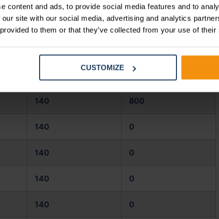
e content and ads, to provide social media features and to analy
 our site with our social media, advertising and analytics partn
140
0
 provided to them or that they’ve collected from your use of their
140
0
CUSTOMIZE
140
0
140
800
140
0
140
0
140
0
140
0