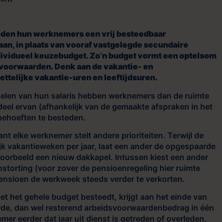
uten
den hun werknemers een vrij besteedbaar
n, in plaats van vooraf vastgelegde secundaire
ndividueel keuzebudget. Zo’n budget vormt een optelsom
dsvoorwaarden.
Denk aan de vakantie- en
ttelijke vakantie-uren en leeftijdsuren.
rdelen van hun salaris hebben werknemers dan de ruimte
eel ervan (afhankelijk van de gemaakte afspraken in het
 behoeften te besteden.
t elke werknemer stelt andere prioriteiten. Terwijl de
jk vakantieweken per jaar, laat een ander de opgespaarde
ijvoorbeeld een nieuw dakkapel. Intussen kiest een ander
storting (voor zover de pensioenregeling hier ruimte
 pensioen de werkweek steeds verder te verkorten.
et het gehele budget besteedt, krijgt aan het einde van
wde, dan wel resterend arbeidsvoorwaardenbedrag in één
mer eerder dat jaar uit dienst is getreden of overleden,