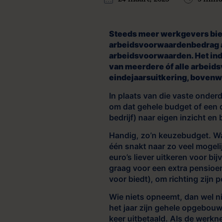
24 maart, 2023
3 min
Steeds meer werkgevers bie
arbeidsvoorwaardenbedrag aa
arbeidsvoorwaarden
. Het i
van meerdere óf alle arbei
eindejaarsuitkering, bovenwe
In plaats van die vaste onde
om dat gehele budget of een d
bedrijf) naar eigen inzicht en
Handig, zo’n keuzebudget. Wan
één snakt naar zo veel mogeli
euro’s liever uitkeren voor b
graag voor een extra pensioen
voor biedt), om richting zijn
Wie niets opneemt, dan wel ni
het jaar zijn gehele opgebou
keer uitbetaald. Als de werkne