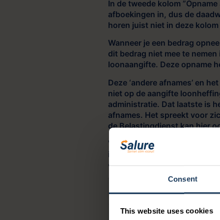
In de tweede kolom ”Opname 
afboekingen in, dus de daadw
horen juist niet in deze kolom
Wanneer je een bedrag opneemt
dit bedrag niet mee te nemen
loonaangifte. Deze opname h
Deze ‘andere afnames’ en het
niet op de aangifte loonheffin
administratie. Dat laatste is
afnames. Het spreekt voor zic
de Belastingdienst kan hier 
Voorbeeld:
een werknemer bo
in mei €800,- uitbetalen, koo
€500,- uitbetalen. De loonaan
Consent
Maand
Loon S
This website uses cookies
Januari
1000