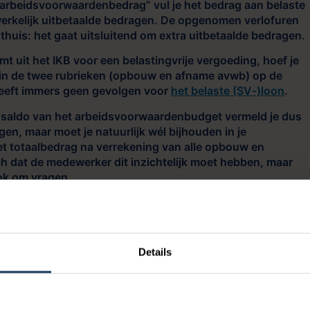
arbeidsvoorwaardenbedrag” vul je het bedrag aan belaste
erkelijk uitbetaalde bedragen. De opgenomen verlofuren
 thuis: het gaat uitsluitend om extra uitbetaalde bedragen.
 uit het IKB voor een belastingvrije vergoeding, hoef je
 in de twee rubrieken (opbouw en afname avwb) op de
eeft immers geen gevolgen voor
het belaste (SV-)loon
.
 saldo van het arbeidsvoorwaardenbudget vermeld je dus
gen, maar moet je natuurlijk wél bijhouden in je
 het totaalbedrag na verrekening van alle opbouw en
h dat de medewerker dit inzichtelijk moet hebben, maar
ook om vragen.
uwt 14% keuzebudget op per maand. De werknemer laat
pt in oktober een fiets van €380,- en laat in december nog
gifte moet als volgt worden ingevuld:
Details
V
Opbouw Avwb
Opname Avwb
140
0