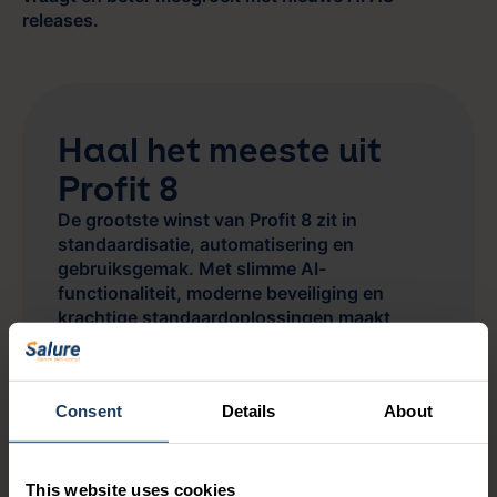
releases.
Haal het meeste uit
Profit 8
De grootste winst van Profit 8 zit in
standaardisatie, automatisering en
gebruiksgemak. Met slimme AI-
functionaliteit, moderne beveiliging en
krachtige standaardoplossingen maakt
AFAS het eenvoudiger om processen te
optimaliseren én toekomstbestendig te
maken.
Consent
Details
About
De vijf onderwerpen in dit artikel zijn slechts
een selectie van de ontwikkelingen die
tijdens AFAS Open zijn
This website uses cookies