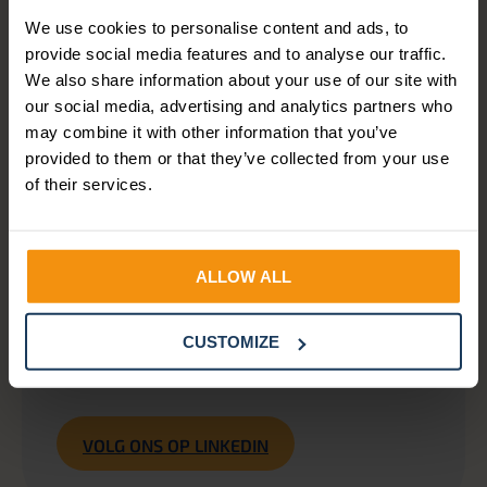
gepresenteerd. Van onboarding en Entra ID
We use cookies to personalise content and ads, to
tot AI, rapportages en security: Profit 8 biedt
provide social media features and to analyse our traffic.
volop mogelijkheden om nóg meer uit AFAS
te halen.
We also share information about your use of our site with
our social media, advertising and analytics partners who
Benieuwd welke kansen er voor jouw
may combine it with other information that you’ve
organisatie liggen? Onze consultants
provided to them or that they’ve collected from your use
denken graag met je mee over de impact van
of their services.
Profit 8 op jouw processen, inrichting en
beheer.
ALLOW ALL
Volg Salure voor meer updates,
praktijkvoorbeelden en verdiepende
artikelen over de nieuwste ontwikkelingen
CUSTOMIZE
binnen AFAS.
VOLG ONS OP LINKEDIN