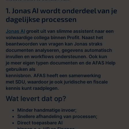
1. Jonas AI wordt onderdeel van je
dagelijkse processen
Jonas AI
groeit uit van slimme assistent naar een
volwaardige collega binnen Profit. Naast het
beantwoorden van vragen kan Jonas straks
documenten analyseren, gegevens automatisch
invullen en
workflows
ondersteunen. Ook kun
je
mee
r
eigen
ty
pen
documenten en
de
AFAS Help
gebruiken als
kennisbron.
AFAS
heeft
een
sam
en
werking
met
SDU,
waardoor
je ook
juri
dische
en fi
scale
kennis k
unt raadple
gen.
Wat levert dat op?
Minder handmatige invoer;
Snellere afhandeling van processen;
Direct toepasbare AI