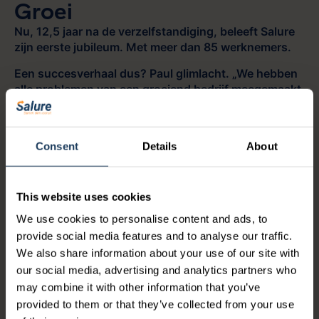
Groei
Nu, 12,5 jaar na de verzelfstandiging, beleeft Salure
zijn eerste jubileum. Met meer dan 85 werknemers.
Een succesverhaal dus? Paul glimlacht. „We hebben
alle problemen van een groeiend bedrijf meegemaakt.
We hebben ons vergist in sollicitanten, vervelende
kwesties met wanbetalers meegemaakt en zelf
verkeerde afslagen genomen. We kunnen zo tien
Consent
Details
About
redenen noemen waarom je geen bedrijf zou moeten
starten.”
Jaco knikt. Maar lachend maken beiden de al vaker
This website uses cookies
tegenover elkaar uitgesproken zin af: „En
We use cookies to personalise content and ads, to
vijfentwintig redenen waarom je dat wél zou moeten
provide social media features and to analyse our traffic.
doen.”
We also share information about your use of our site with
Bekijk hier het interview van Merel Westrik met Paul
our social media, advertising and analytics partners who
en Jaco tijdens CIT2022:
may combine it with other information that you’ve
provided to them or that they’ve collected from your use