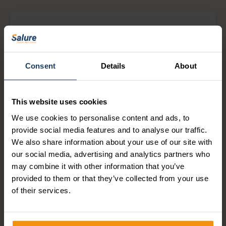
Word gratis lid van onze
Consent
Details
About
community!
Blijf op de hoogte van het laatste HR- en Payroll-
This website uses cookies
nieuws, handige AFAS-tips en onze webinars.
We use cookies to personalise content and ads, to
provide social media features and to analyse our traffic.
JA, IK WORD LID
We also share information about your use of our site with
our social media, advertising and analytics partners who
may combine it with other information that you’ve
provided to them or that they’ve collected from your use
of their services.
Justin